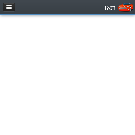
תאו
עמוד הבית
מבחן
Легковой автомобиль (B)
Мотоцикл (A)
Трактор (1)
Грузовик до 12000кг (C1)
Грузовик более 12000кг (C)
Автобус, Такси (D)
מאגר שאלות
Легковой автомобиль (B)
Мотоцикл (A)
Трактор (1)
Грузовик до 12000кг (C1)