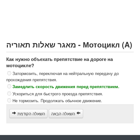
Грузовик более 12000кг (C)
Автобус, Такси (D)
קורס תאוריה
ספר תאוריה
מאגר שאלות תאוריה - Мотоцикл (A)
צור קשר
Как нужно объехать препятствие на дороге на
мотоцикле?
Затормозить, переключая на нейтральную передачу до
прохождения препятствия.
Замедлить скорость движения перед препятствием.
Ускориться для быстрого проезда препятствия.
Не тормозить. Продолжать обычное движение.
השאלה הבאה
השאלה הקודמת