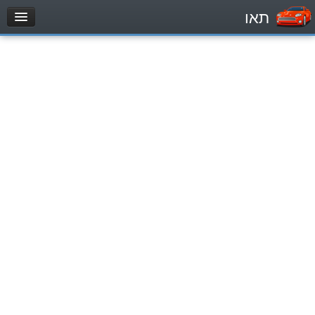
תאו
עמוד הבית
מבחן
Легковой автомобиль (B)
Мотоцикл (A)
Трактор (1)
Грузовик до 12000кг (C1)
Грузовик более 12000кг (C)
Автобус, Такси (D)
מאגר שאלות
Легковой автомобиль (B)
Мотоцикл (A)
Трактор (1)
Грузовик до 12000кг (C1)