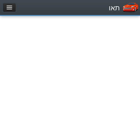
תאו
עמוד הבית
מבחן
Легковой автомобиль (B)
Мотоцикл (A)
Трактор (1)
Грузовик до 12000кг (C1)
Грузовик более 12000кг (C)
Автобус, Такси (D)
מאגר שאלות
Легковой автомобиль (B)
Мотоцикл (A)
Трактор (1)
Грузовик до 12000кг (C1)