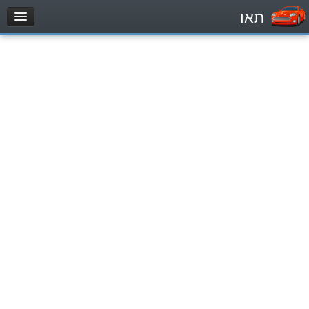
תאו
עמוד הבית
מבחן
Легковой автомобиль (B)
Мотоцикл (A)
Трактор (1)
Грузовик до 12000кг (C1)
Грузовик более 12000кг (C)
Автобус, Такси (D)
מאגר שאלות
Легковой автомобиль (B)
Мотоцикл (A)
Трактор (1)
Грузовик до 12000кг (C1)