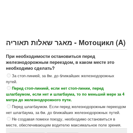
Грузовик более 12000кг (C)
Автобус, Такси (D)
קורס תאוריה
ספר תאוריה
מאגר שאלות תאוריה - Мотоцикл (A)
צור קשר
При необходимости остановиться перед
железнодорожным переездом, в каком месте это
необходимо сделать?
За стоп-линией, за 8м. до ближайших железнодорожных
путей.
Перед стоп-линией, если нет стоп-линии, перед
шлагбаумом, если нет и шлагбаума, то по меньшей мере за 4
метра до железнодорожного пути.
Перед шлагбаумом. Если перед железнодорожным переездом
нет шлагбаума, за 6м. до ближайших железнодорожных путей.
Не создавая помехи поезду, необходимо остановиться в
месте, обеспечивающем водителю максимальное поле зрения.