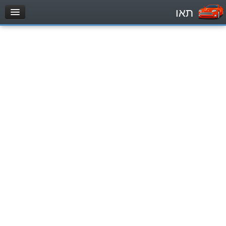
תאו
עמוד הבית
מבחן
Легковой автомобиль (B)
Мотоцикл (A)
Трактор (1)
Грузовик до 12000кг (C1)
Грузовик более 12000кг (C)
Автобус, Такси (D)
מאגר שאלות
Легковой автомобиль (B)
Мотоцикл (A)
Трактор (1)
Грузовик до 12000кг (C1)