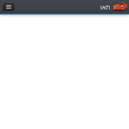
תאו
עמוד הבית
מבחן
Легковой автомобиль (B)
Мотоцикл (A)
Трактор (1)
Грузовик до 12000кг (C1)
Грузовик более 12000кг (C)
Автобус, Такси (D)
מאגר שאלות
Легковой автомобиль (B)
Мотоцикл (A)
Трактор (1)
Грузовик до 12000кг (C1)