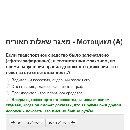
Грузовик более 12000кг (C)
Автобус, Такси (D)
קורס תאוריה
ספר תאוריה
מאגר שאלות תאוריה - Мотоцикл (A)
צור קשר
Если транспортное средство было запечатлено
(сфотографировано), в соответствии с законом, во
время нарушения правил дорожного движения, кто
несёт за это ответственность?
Водитель и пассажир, сидевший возле него.
Это не важно, главное заплатить штраф.
Производитель транспортного средства.
Владелец транспортного средства, за исключением
случаев, когда он сможет доказать, что за рулём был другой
человек и доказать, кто именно был за рулём.
השאלה הבאה
השאלה הקודמת