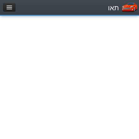
תאו
עמוד הבית
מבחן
Легковой автомобиль (B)
Мотоцикл (A)
Трактор (1)
Грузовик до 12000кг (C1)
Грузовик более 12000кг (C)
Автобус, Такси (D)
מאגר שאלות
Легковой автомобиль (B)
Мотоцикл (A)
Трактор (1)
Грузовик до 12000кг (C1)