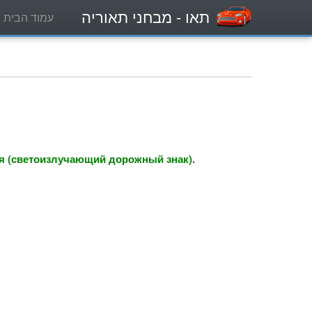
תאו
- מבחני תאוריה
עמוד הבית
я (светоизлучающий дорожный знак).