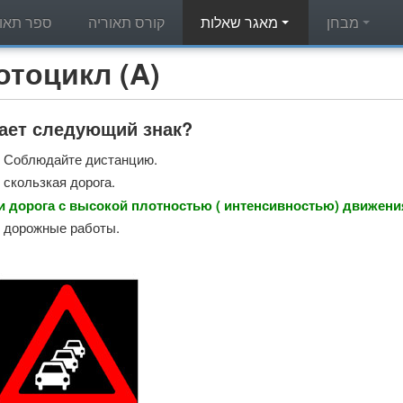
מבחן
מאגר שאלות
קורס תאוריה
ספר תאור
מאגר שאלות תאוריה - л (A
чает следующий знак?
 Соблюдайте дистанцию.
 скользкая дорога.
и дорога с высокой плотностью ( интенсивностью) движени
 дорожные работы.