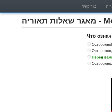
יה
צור קשר
Мотоцик)
Что озна
Осторожно!
Осторожно,
Перед вам
Осторожно,