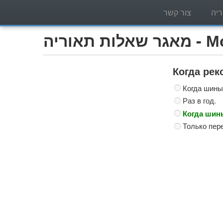
יה
צור קשר
Мотоцик)
Когда рек
Когда шины
Раз в год.
Когда шин
Только пер