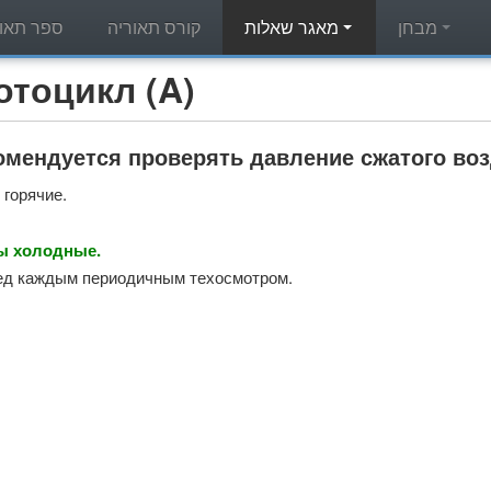
מבחן
מאגר שאלות
קורס תאוריה
ספר תאור
מאגר שאלות תאוריה - л (A
омендуется проверять давление сжатого во
 горячие.
ы холодные.
ед каждым периодичным техосмотром.