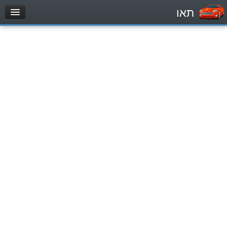
תאו
עמוד הבית
מבחן
Легковой автомобиль (B)
Мотоцикл (A)
Трактор (1)
Грузовик до 12000кг (C1)
Грузовик более 12000кг (C)
Автобус, Такси (D)
מאגר שאלות
Легковой автомобиль (B)
Мотоцикл (A)
Трактор (1)
Грузовик до 12000кг (C1)