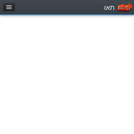
תאו
עמוד הבית
מבחן
Легковой автомобиль (B)
Мотоцикл (A)
Трактор (1)
Грузовик до 12000кг (C1)
Грузовик более 12000кг (C)
Автобус, Такси (D)
מאגר שאלות
Легковой автомобиль (B)
Мотоцикл (A)
Трактор (1)
Грузовик до 12000кг (C1)