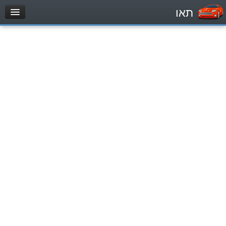
תאו
עמוד הבית
מבחן
Легковой автомобиль (B)
Мотоцикл (A)
Трактор (1)
Грузовик до 12000кг (C1)
Грузовик более 12000кг (C)
Автобус, Такси (D)
מאגר שאלות
Легковой автомобиль (B)
Мотоцикл (A)
Трактор (1)
Грузовик до 12000кг (C1)