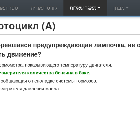
מבחן
מאגר שאלות
קורס תאוריה
ספר תאור
מאגר שאלות תאוריה - л (A
горевшаяся предупреждающая лампочка, не 
ть движение?
ермометра, показывающего температуру двигателя.
змерителя количества бензина в баке.
сообщающая о неполадке системы тормозов.
змерителя давления масла.