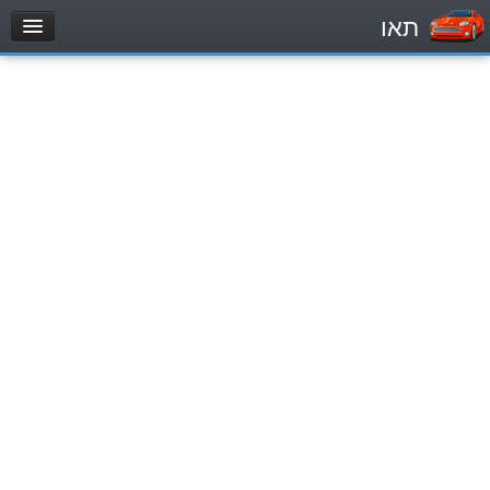
תאו
עמוד הבית
מבחן
Легковой автомобиль (B)
Мотоцикл (A)
Трактор (1)
Грузовик до 12000кг (C1)
Грузовик более 12000кг (C)
Автобус, Такси (D)
מאגר שאלות
Легковой автомобиль (B)
Мотоцикл (A)
Трактор (1)
Грузовик до 12000кг (C1)