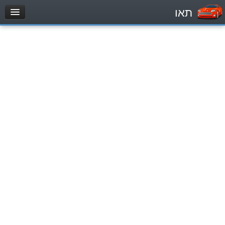
תאו
עמוד הבית
מבחן
Легковой автомобиль (B)
Мотоцикл (A)
Трактор (1)
Грузовик до 12000кг (C1)
Грузовик более 12000кг (C)
Автобус, Такси (D)
מאגר שאלות
Легковой автомобиль (B)
Мотоцикл (A)
Трактор (1)
Грузовик до 12000кг (C1)