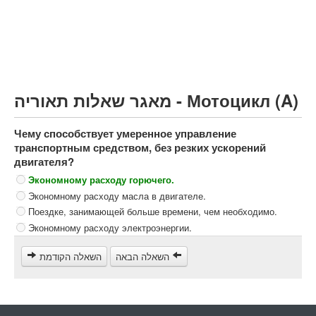
Грузовик более 12000кг (C)
Автобус, Такси (D)
קורס תאוריה
ספר תאוריה
מאגר שאלות תאוריה - Мотоцикл (A)
צור קשר
Чему способствует умеренное управление
транспортным средством, без резких ускорений
двигателя?
Экономному расходу горючего.
Экономному расходу масла в двигателе.
Поездке, занимающей больше времени, чем необходимо.
Экономному расходу электроэнергии.
השאלה הבאה
השאלה הקודמת