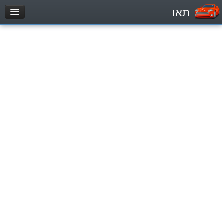
תאו
עמוד הבית
מבחן
Легковой автомобиль (B)
Мотоцикл (A)
Трактор (1)
Грузовик до 12000кг (C1)
Грузовик более 12000кг (C)
Автобус, Такси (D)
מאגר שאלות
Легковой автомобиль (B)
Мотоцикл (A)
Трактор (1)
Грузовик до 12000кг (C1)