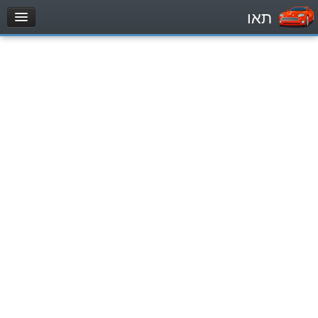
תאו
עמוד הבית
מבחן
Легковой автомобиль (B)
Мотоцикл (A)
Трактор (1)
Грузовик до 12000кг (C1)
Грузовик более 12000кг (C)
Автобус, Такси (D)
מאגר שאלות
Легковой автомобиль (B)
Мотоцикл (A)
Трактор (1)
Грузовик до 12000кг (C1)