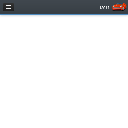
תאו
עמוד הבית
מבחן
Легковой автомобиль (B)
Мотоцикл (A)
Трактор (1)
Грузовик до 12000кг (C1)
Грузовик более 12000кг (C)
Автобус, Такси (D)
מאגר שאלות
Легковой автомобиль (B)
Мотоцикл (A)
Трактор (1)
Грузовик до 12000кг (C1)