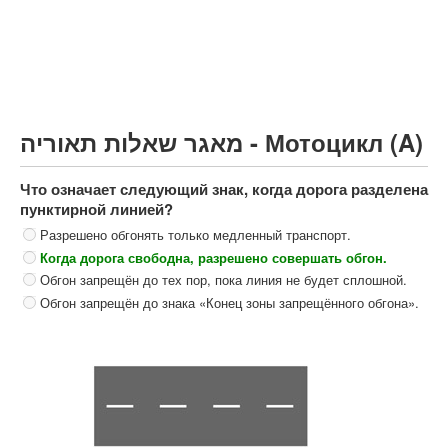
Грузовик более 12000кг (C)
Автобус, Такси (D)
קורס תאוריה
ספר תאוריה
מאגר שאלות תאוריה - Мотоцикл (A)
צור קשר
Что означает следующий знак, когда дорога разделена
пунктирной линией?
Разрешено обгонять только медленный транспорт.
Когда дорога свободна, разрешено совершать обгон.
Обгон запрещён до тех пор, пока линия не будет сплошной.
Обгон запрещён до знака «Конец зоны запрещённого обгона».