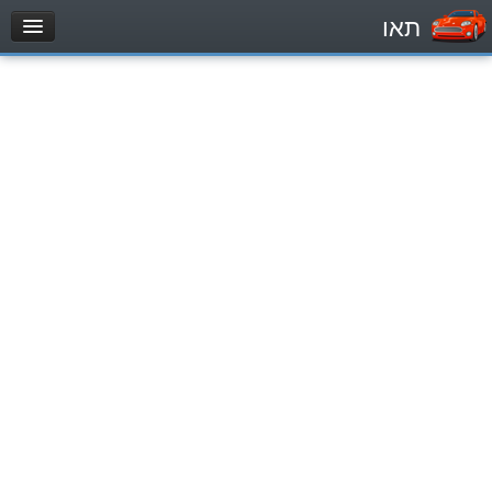
תאו
עמוד הבית
מבחן
Легковой автомобиль (B)
Мотоцикл (A)
Трактор (1)
Грузовик до 12000кг (C1)
Грузовик более 12000кг (C)
Автобус, Такси (D)
מאגר שאלות
Легковой автомобиль (B)
Мотоцикл (A)
Трактор (1)
Грузовик до 12000кг (C1)