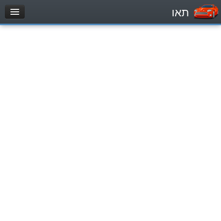
תאו
עמוד הבית
מבחן
Легковой автомобиль (B)
Мотоцикл (A)
Трактор (1)
Грузовик до 12000кг (C1)
Грузовик более 12000кг (C)
Автобус, Такси (D)
מאגר שאלות
Легковой автомобиль (B)
Мотоцикл (A)
Трактор (1)
Грузовик до 12000кг (C1)