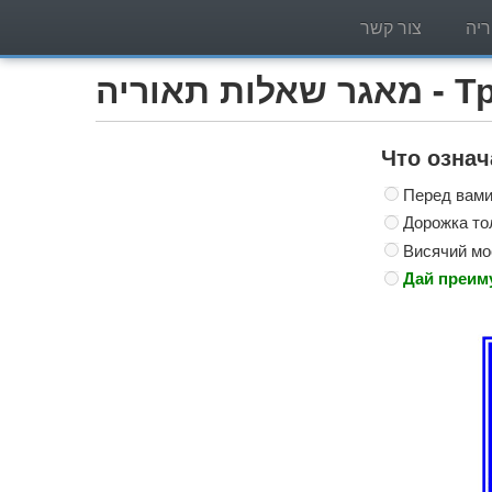
יה
צור קשר
Трактор )
Что озна
Перед вами
Дорожка то
Висячий мо
Дай преим