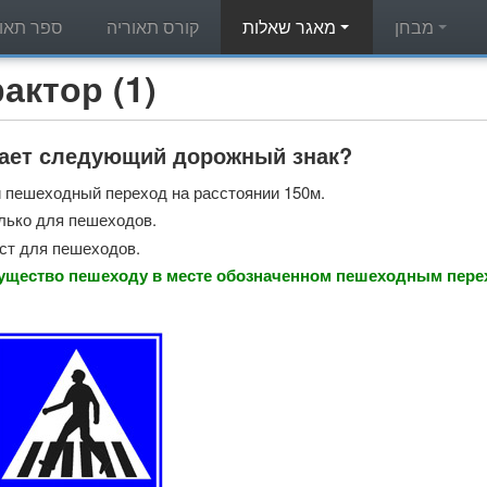
מבחן
מאגר שאלות
קורס תאוריה
ספר תאור
מאגר שאלות תאוריה - (1
чает следующий дорожный знак?
 пешеходный переход на расстоянии 150м.
лько для пешеходов.
ст для пешеходов.
ущество пешеходу в месте обозначенном пешеходным перех