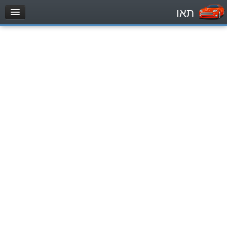
תאו
עמוד הבית
מבחן
Легковой автомобиль (B)
Мотоцикл (A)
Трактор (1)
Грузовик до 12000кг (C1)
Грузовик более 12000кг (C)
Автобус, Такси (D)
מאגר שאלות
Легковой автомобиль (B)
Мотоцикл (A)
Трактор (1)
Грузовик до 12000кг (C1)