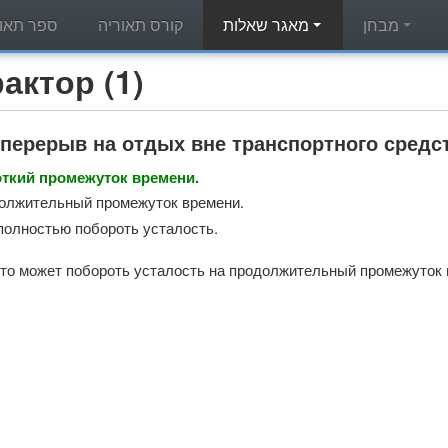
מבחן
מאגר שאלות
קורס תאוריה
ספר תאור
מאגר שאלות תאוריה - (1
перерыв на отдых вне транспортного средс
откий промежуток времени.
должительный промежуток времени.
полностью побороть усталость.
то может побороть усталость на продолжительный промежуток в