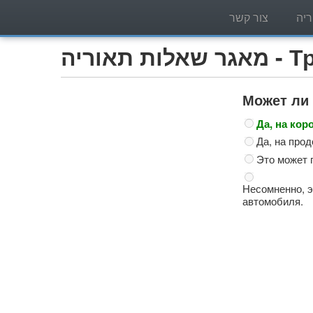
יה
צור קשר
Трактор )
Может ли 
Да, на кор
Да, на про
Это может 
Несомненно, э
автомобиля.