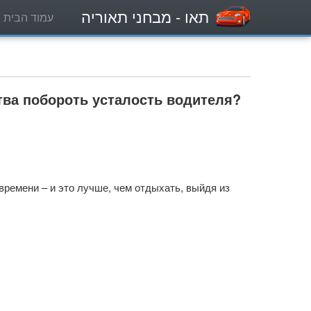
תאו
- מבחני תאוריה
עמוד הבית
тва побороть усталость водителя?
ремени – и это лучше, чем отдыхать, выйдя из