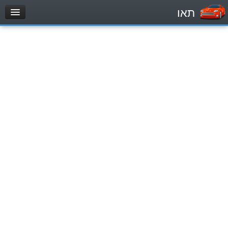
תאו
עמוד הבית
מבחן
Легковой автомобиль (B)
Мотоцикл (A)
Трактор (1)
Грузовик до 12000кг (C1)
Грузовик более 12000кг (C)
Автобус, Такси (D)
מאגר שאלות
Легковой автомобиль (B)
Мотоцикл (A)
Трактор (1)
Грузовик до 12000кг (C1)