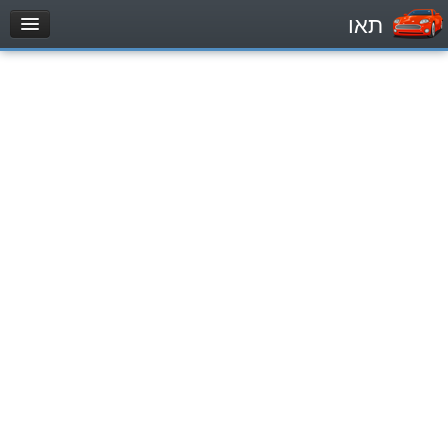
תאו
עמוד הבית
מבחן
Легковой автомобиль (B)
Мотоцикл (A)
Трактор (1)
Грузовик до 12000кг (C1)
Грузовик более 12000кг (C)
Автобус, Такси (D)
מאגר שאלות
Легковой автомобиль (B)
Мотоцикл (A)
Трактор (1)
Грузовик до 12000кг (C1)