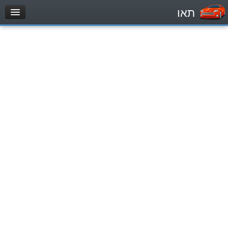
תאו
עמוד הבית
מבחן
Легковой автомобиль (B)
Мотоцикл (A)
Трактор (1)
Грузовик до 12000кг (C1)
Грузовик более 12000кг (C)
Автобус, Такси (D)
מאגר שאלות
Легковой автомобиль (B)
Мотоцикл (A)
Трактор (1)
Грузовик до 12000кг (C1)