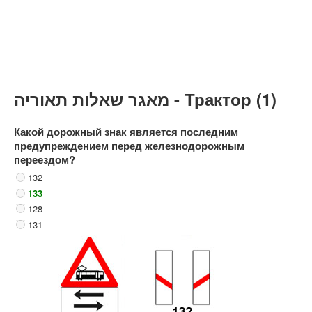
Грузовик более 12000кг (C)
Автобус, Такси (D)
קורס תאוריה
ספר תאוריה
מאגר שאלות תאוריה - Трактор (1)
צור קשר
Какой дорожный знак является последним
предупреждением перед железнодорожным
переездом?
132
133
128
131