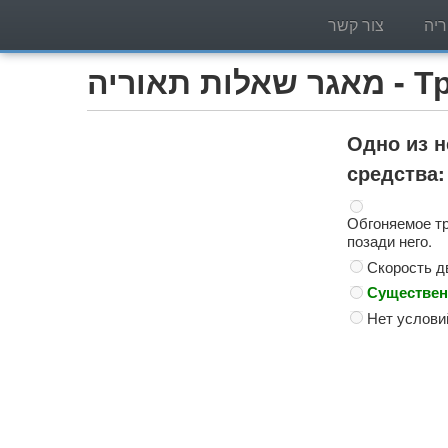
יה
צור קשר
Трактор )
Одно из 
средства:
Обгоняемое тр
позади него.
Скорость д
Существен
Нет услови