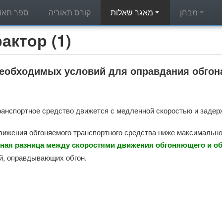
מבחן
מאגר שאלות
קורס תאוריה
ספר תאור
מאגר שאלות תאוריה - (1
необходимых условий для оправдания обгон
анспортное средство движется с медленной скоростью и задер
вижения обгоняемого транспортного средства ниже максимально
ная разница между скоростями движения обгоняющего и обг
й, оправдывающих обгон.