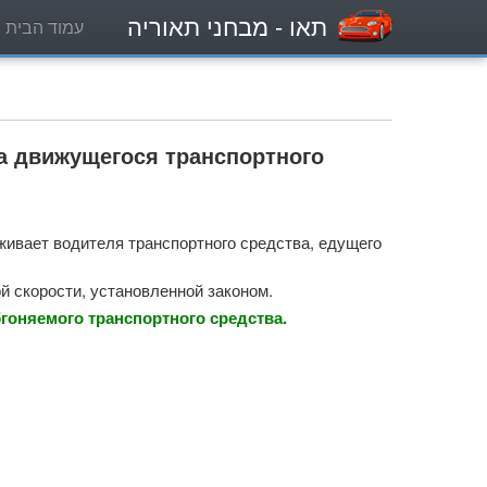
תאו
- מבחני תאוריה
עמוד הבית
а движущегося транспортного
живает водителя транспортного средства, едущего
й скорости, установленной законом.
оняемого транспортного средства.