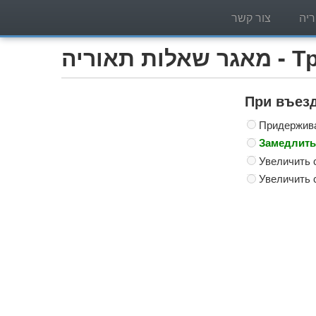
יה
צור קשר
Трактор )
При въезд
Придержива
Замедлить
Увеличить 
Увеличить 