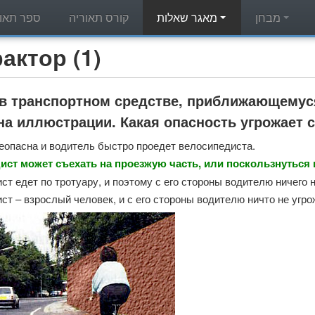
מבחן
מאגר שאלות
קורס תאוריה
ספר תאור
מאגר שאלות תאוריה - (1
в транспортном средстве, приближающемуся
на иллюстрации. Какая опасность угрожает 
еопасна и водитель быстро проедет велосипедиста.
ст может съехать на проезжую часть, или поскользнуться и
т едет по тротуару, и поэтому с его стороны водителю ничего н
ст – взрослый человек, и с его стороны водителю ничто не угро