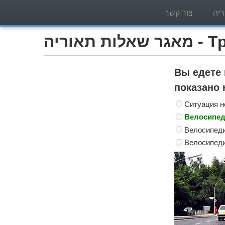
יה
צור קשר
Трактор )
Вы едете 
показано 
Ситуация н
Велосипеди
Велосипедис
Велосипеди