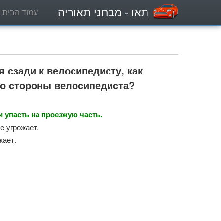
תאו
- מבחני תאוריה
עמוד הבית
 сзади к велосипедисту, как
со стороны велосипедиста?
 упасть на проезжую часть.
е угрожает.
жает.