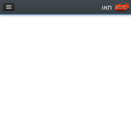
תאו
עמוד הבית
מבחן
Легковой автомобиль (B)
Мотоцикл (A)
Трактор (1)
Грузовик до 12000кг (C1)
Грузовик более 12000кг (C)
Автобус, Такси (D)
מאגר שאלות
Легковой автомобиль (B)
Мотоцикл (A)
Трактор (1)
Грузовик до 12000кг (C1)