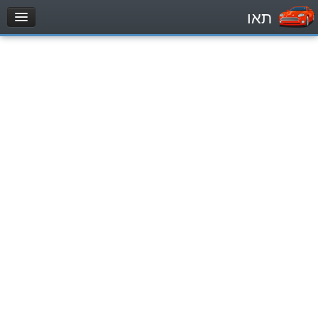
תאו
עמוד הבית
מבחן
Легковой автомобиль (B)
Мотоцикл (A)
Трактор (1)
Грузовик до 12000кг (C1)
Грузовик более 12000кг (C)
Автобус, Такси (D)
מאגר שאלות
Легковой автомобиль (B)
Мотоцикл (A)
Трактор (1)
Грузовик до 12000кг (C1)