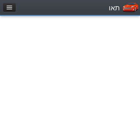
תאו
עמוד הבית
מבחן
Легковой автомобиль (B)
Мотоцикл (A)
Трактор (1)
Грузовик до 12000кг (C1)
Грузовик более 12000кг (C)
Автобус, Такси (D)
מאגר שאלות
Легковой автомобиль (B)
Мотоцикл (A)
Трактор (1)
Грузовик до 12000кг (C1)