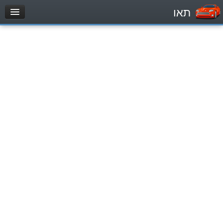
תאו
עמוד הבית
מבחן
Легковой автомобиль (B)
Мотоцикл (A)
Трактор (1)
Грузовик до 12000кг (C1)
Грузовик более 12000кг (C)
Автобус, Такси (D)
מאגר שאלות
Легковой автомобиль (B)
Мотоцикл (A)
Трактор (1)
Грузовик до 12000кг (C1)