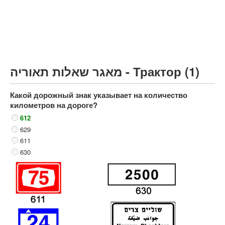
Грузовик более 12000кг (C)
Автобус, Такси (D)
קורס תאוריה
ספר תאוריה
מאגר שאלות תאוריה - Трактор (1)
צור קשר
Какой дорожный знак указывает на количество
километров на дороге?
612
629
611
630