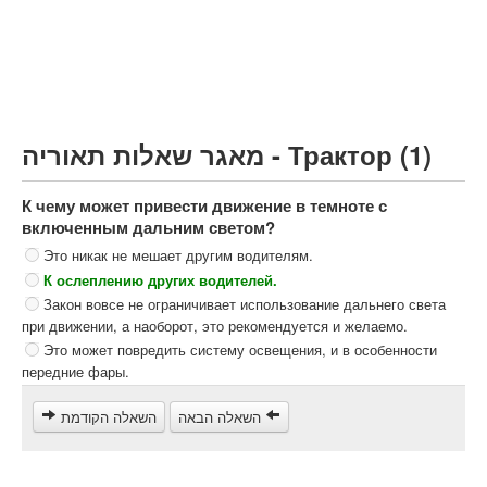
Грузовик более 12000кг (C)
Автобус, Такси (D)
קורס תאוריה
ספר תאוריה
מאגר שאלות תאוריה - Трактор (1)
צור קשר
К чему может привести движение в темноте с
включенным дальним светом?
Это никак не мешает другим водителям.
К ослеплению других водителей.
Закон вовсе не ограничивает использование дальнего света
при движении, а наоборот, это рекомендуется и желаемо.
Это может повредить систему освещения, и в особенности
передние фары.
השאלה הבאה
השאלה הקודמת