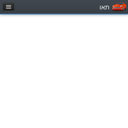
תאו
עמוד הבית
מבחן
Легковой автомобиль (B)
Мотоцикл (A)
Трактор (1)
Грузовик до 12000кг (C1)
Грузовик более 12000кг (C)
Автобус, Такси (D)
מאגר שאלות
Легковой автомобиль (B)
Мотоцикл (A)
Трактор (1)
Грузовик до 12000кг (C1)