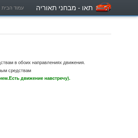
תאו
- מבחני תאוריה
עמוד הבית
ствам в обоих направлениях движения.
ным средствам
ем.Есть движение навстречу).