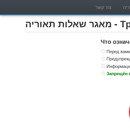
יה
צור קשר
Трактор )
Что озна
Перед вами
Предупрежд
Информацио
Запрещён 