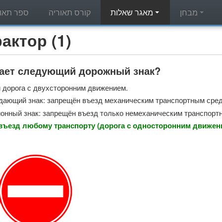
מבחן
מאגר שאלות
קורס תאוריה
ספר תאור
מאגר שאלות תאוריה - (1
чает следующий дорожный знак?
 дорога с двухсторонним движением.
ающий знак: запрещён въезд механическим транспортным сред
нный знак: запрещён въезд только немеханическим транспорт
въезд любому транспорту (дорога с односторонним движени