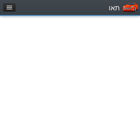
תאו
עמוד הבית
מבחן
Легковой автомобиль (B)
Мотоцикл (A)
Трактор (1)
Грузовик до 12000кг (C1)
Грузовик более 12000кг (C)
Автобус, Такси (D)
מאגר שאלות
Легковой автомобиль (B)
Мотоцикл (A)
Трактор (1)
Грузовик до 12000кг (C1)