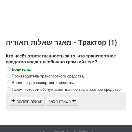
Грузовик более 12000кг (C)
Автобус, Такси (D)
קורס תאוריה
ספר תאוריה
מאגר שאלות תאוריה - Трактор (1)
צור קשר
Кто несёт ответственность за то, что транспортное
средство издаёт необычно громкий шум?
Водитель.
Производитель транспортного средства.
Владелец транспортного средства.
Гараж, который обслуживает данное транспортное средство.
השאלה הבאה
השאלה הקודמת
תאו 2026 © |
תנאי שימוש באתר