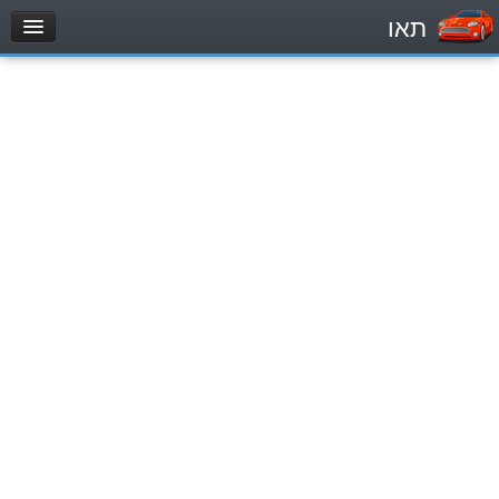
תאו
עמוד הבית
מבחן
Легковой автомобиль (B)
Мотоцикл (A)
Трактор (1)
Грузовик до 12000кг (C1)
Грузовик более 12000кг (C)
Автобус, Такси (D)
מאגר שאלות
Легковой автомобиль (B)
Мотоцикл (A)
Трактор (1)
Грузовик до 12000кг (C1)