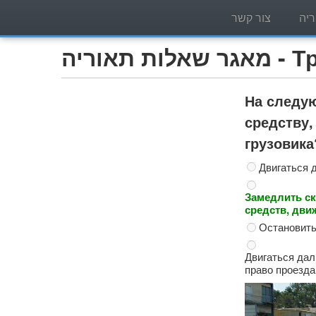
יה
צור קשר
Трактор )
На следу
средству,
грузовика
Двигаться 
Замедлить ск
средств, дви
Остановить
Двигаться дал
право проезда