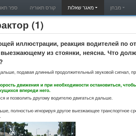
מבחן
מאגר שאלות
קורס תאוריה
ספר תאור
מאגר שאלות תאוריה - (1
ющей иллюстрации, реакция водителей по о
 выезжающему из стоянки, неясна. Что долж
?
дальше, подавая длинный продолжительный звуковой сигнал, п
орость движения и при необходимости остановиться, чтоб
жущихся впереди него.
ся и позволить другому водителю двигаться дальше.
ьше, полностью игнорируя другое выезжающее транспортное сре
.