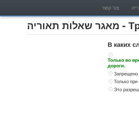
יה
צור קשר
Трактор )
В каких с
Только во вр
дороги.
Запрещено 
Только при
Это разреш