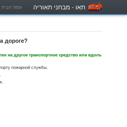
תאו
- מבחני תאוריה
עמוד הבית
а дороге?
лен на другое транспортное средство или вдоль
спорту пожарной службы.
.
к.