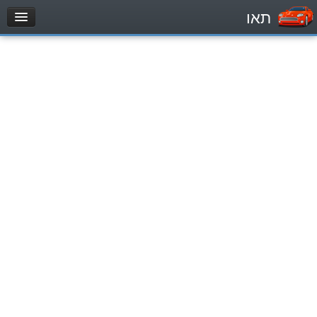
תאו
עמוד הבית
מבחן
Легковой автомобиль (B)
Мотоцикл (A)
Трактор (1)
Грузовик до 12000кг (C1)
Грузовик более 12000кг (C)
Автобус, Такси (D)
מאגר שאלות
Легковой автомобиль (B)
Мотоцикл (A)
Трактор (1)
Грузовик до 12000кг (C1)