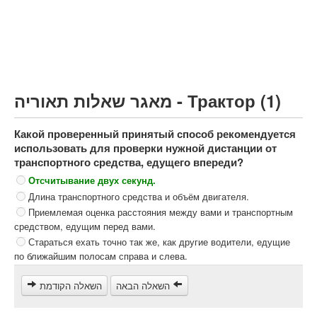
Грузовик более 12000кг (C)
Автобус, Такси (D)
קורס תאוריה
ספר תאוריה
מאגר שאלות תאוריה - Трактор (1)
צור קשר
Какой проверенный принятый способ рекомендуется
использовать для проверки нужной дистанции от
транспортного средства, едущего впереди?
Отсчитывание двух секунд.
Длина транспортного средства и объём двигателя.
Приемлемая оценка расстояния между вами и транспортным
средством, едущим перед вами.
Стараться ехать точно так же, как другие водители, едущие
по ближайшим полосам справа и слева.
השאלה הבאה
השאלה הקודמת