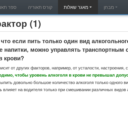
מבחן
מאגר שאלות
קורס תאוריה
ספר תאור
מאגר שאלות תאוריה - (1
 что если пить только один вид алкогольног
е напитки, можно управлять транспортным 
в крови?
висит от других факторов, например, от усталости, настроения, 
ходимо, чтобы уровень алкоголя в крови не превышал допу
выпить довольно большое количество алкоголя только одного ви
ль влияет на водителя только при смешивании различных видов 