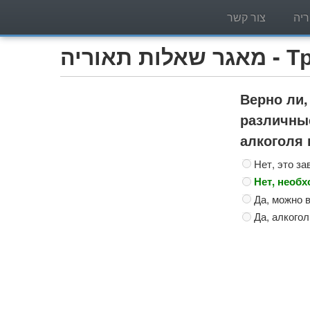
יה
צור קשר
Трактор )
Верно ли,
различны
алкоголя 
Нет, это за
Нет, необ
Да, можно 
Да, алкого