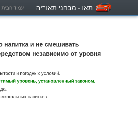
תאו
- מבחני תאוריה
עמוד הבית
о напитка и не смешивать
средством независимо от уровня
сытости и погодных условий.
стимый уровень, установленный законом.
да.
алкогольных напитков.