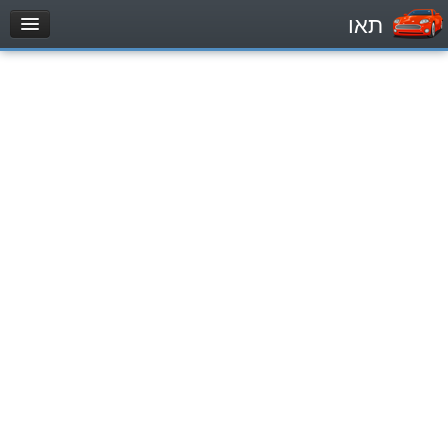
תאו
עמוד הבית
מבחן
Легковой автомобиль (B)
Мотоцикл (A)
Трактор (1)
Грузовик до 12000кг (C1)
Грузовик более 12000кг (C)
Автобус, Такси (D)
מאגר שאלות
Легковой автомобиль (B)
Мотоцикл (A)
Трактор (1)
Грузовик до 12000кг (C1)