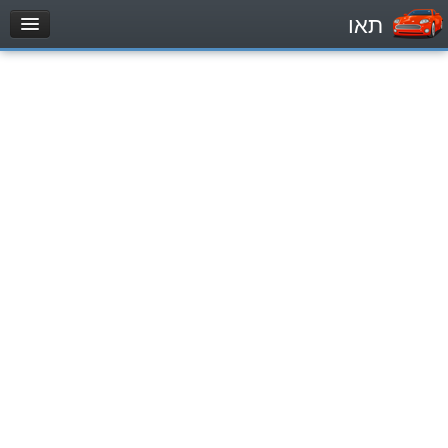
תאו
עמוד הבית
מבחן
Легковой автомобиль (B)
Мотоцикл (A)
Трактор (1)
Грузовик до 12000кг (C1)
Грузовик более 12000кг (C)
Автобус, Такси (D)
מאגר שאלות
Легковой автомобиль (B)
Мотоцикл (A)
Трактор (1)
Грузовик до 12000кг (C1)