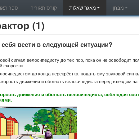
מבחן
מאגר שאלות
קורס תאוריה
ספר תאור
מאגר שאלות תאוריה - (1
 себя вести в следующей ситуации?
овой сигнал велосипедисту до тех пор, пока он не освободит пол
 скорости.
лосипедистом до конца перекрёстка, подать ему звуковой сигнал
скорость движения и обогнать велосипедиста перед въездом на 
орость движения и обогнать велосипедиста, соблюдая соо
иями.