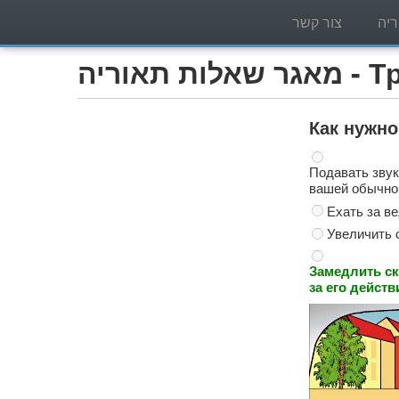
יה
צור קשר
Трактор )
Как нужно
Подавать звук
вашей обычной
Ехать за ве
Увеличить 
Замедлить ск
за его действ