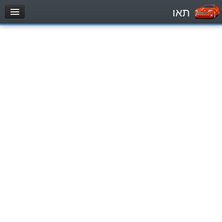
תאו
עמוד הבית
מבחן
Легковой автомобиль (B)
Мотоцикл (A)
Трактор (1)
Грузовик до 12000кг (C1)
Грузовик более 12000кг (C)
Автобус, Такси (D)
מאגר שאלות
Легковой автомобиль (B)
Мотоцикл (A)
Трактор (1)
Грузовик до 12000кг (C1)