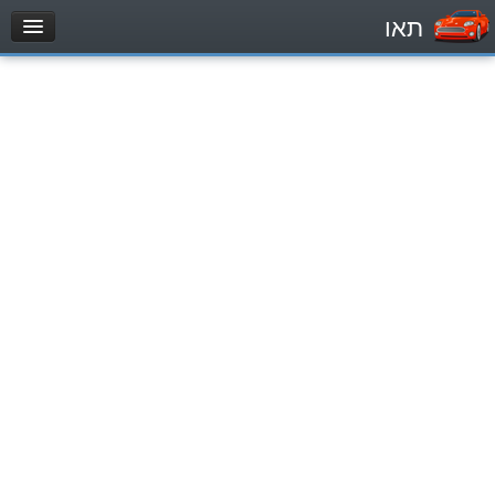
תאו
עמוד הבית
מבחן
Легковой автомобиль (B)
Мотоцикл (A)
Трактор (1)
Грузовик до 12000кг (C1)
Грузовик более 12000кг (C)
Автобус, Такси (D)
מאגר שאלות
Легковой автомобиль (B)
Мотоцикл (A)
Трактор (1)
Грузовик до 12000кг (C1)