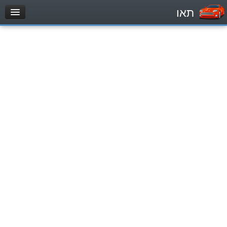
תאו
עמוד הבית
מבחן
Легковой автомобиль (B)
Мотоцикл (A)
Трактор (1)
Грузовик до 12000кг (C1)
Грузовик более 12000кг (C)
Автобус, Такси (D)
מאגר שאלות
Легковой автомобиль (B)
Мотоцикл (A)
Трактор (1)
Грузовик до 12000кг (C1)