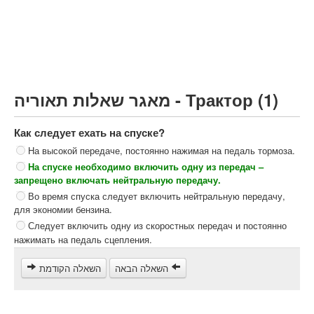
Грузовик более 12000кг (C)
Автобус, Такси (D)
קורס תאוריה
ספר תאוריה
מאגר שאלות תאוריה - Трактор (1)
צור קשר
Как следует ехать на спуске?
На высокой передаче, постоянно нажимая на педаль тормоза.
На спуске необходимо включить одну из передач –
запрещено включать нейтральную передачу.
Во время спуска следует включить нейтральную передачу,
для экономии бензина.
Следует включить одну из скоростных передач и постоянно
нажимать на педаль сцепления.
השאלה הבאה
השאלה הקודמת