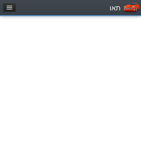
תאו
עמוד הבית
מבחן
Легковой автомобиль (B)
Мотоцикл (A)
Трактор (1)
Грузовик до 12000кг (C1)
Грузовик более 12000кг (C)
Автобус, Такси (D)
מאגר שאלות
Легковой автомобиль (B)
Мотоцикл (A)
Трактор (1)
Грузовик до 12000кг (C1)