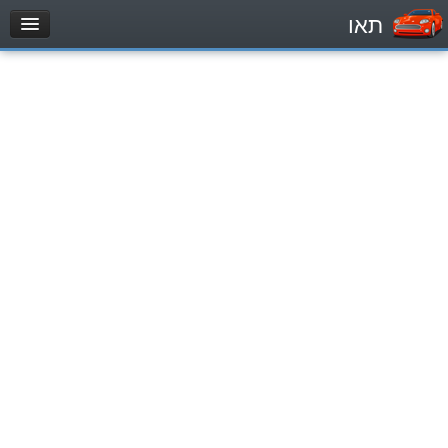
תאו
עמוד הבית
מבחן
Легковой автомобиль (B)
Мотоцикл (A)
Трактор (1)
Грузовик до 12000кг (C1)
Грузовик более 12000кг (C)
Автобус, Такси (D)
מאגר שאלות
Легковой автомобиль (B)
Мотоцикл (A)
Трактор (1)
Грузовик до 12000кг (C1)