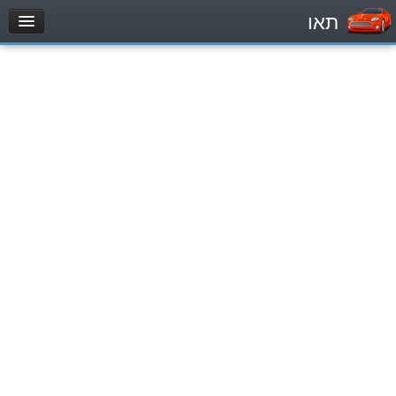
תאו
עמוד הבית
מבחן
Легковой автомобиль (B)
Мотоцикл (A)
Трактор (1)
Грузовик до 12000кг (C1)
Грузовик более 12000кг (C)
Автобус, Такси (D)
מאגר שאלות
Легковой автомобиль (B)
Мотоцикл (A)
Трактор (1)
Грузовик до 12000кг (C1)